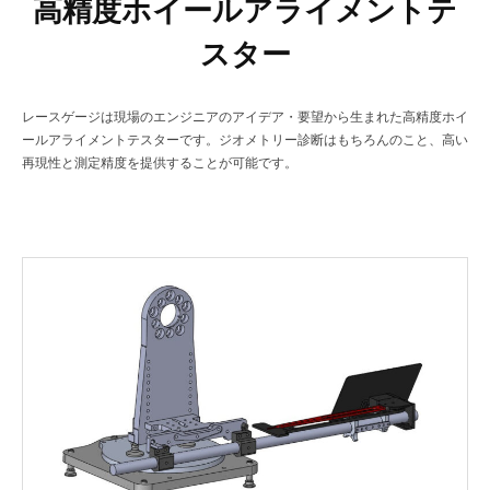
高精度ホイールアライメントテ
タ
ー
イ
ー
スター
ジ
日
メ
本
ン
製
レースゲージは現場のエンジニアのアイデア・要望から生まれた高精度ホイ
ールアライメントテスターです。ジオメトリー診断はもちろんのこと、高い
ト
再現性と測定精度を提供することが可能です。
テ
ス
タ
ー
シ
リ
ー
ズ