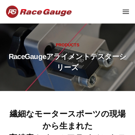
R
ュ
コ
ー
a
ン
メ
c
ニ
テ
e
R
高
ュ
ン
G
ー
a
精
a
ツ
度
c
u
へ
PRODUCTS
ホ
e
g
ス
イ
RaceGaugeアライメントテスターシ
G
e
キ
ー
a
|
リーズ
ル
ッ
レ
u
ア
プ
ー
g
ラ
ス
e
イ
ゲ
|
メ
ー
ン
レ
ジ
RaceGauge
繊細なモータースポーツの現場
ト
ー
テ
ア
から生まれた
ス
ス
ゲ
ラ